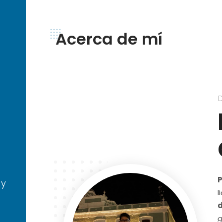
Acerca de mí
Fotógrafo
D
P
 y
l
d
g